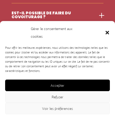
EST-IL POSSIBLE DE FAIRE DU
COVOITURAGE ?
Gérer le consentement aux
cookies
< Retour Page d’accueil
Pour offrir les meilleures expériences, nous utilisons des technologies telles que les
cookies pour stocker et/ou accéder aux informations des appareils. Le fait de
consentir à ces technologies nous permettra de traiter des données telles que le
comportement de navigation ou les ID uniques sur ce site. Le fait de ne pas consentir
ou de retirer son consentement peut avoir un effet négatif sur certaines
caractéristiques et fonctions.
Accepter
Refuser
Voir les préférences